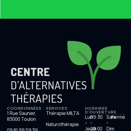
COORDONNÉES
SERVICES
HORAIRES
D'OUVERTURE
1 Rue Saunier,
Thérapie MILTA
Lun
09:30
Sam
Fermé
83000 Toulon
-
-
-
Naturothérapie
Jeudi
20:00
Dim
09 81 99 59 39