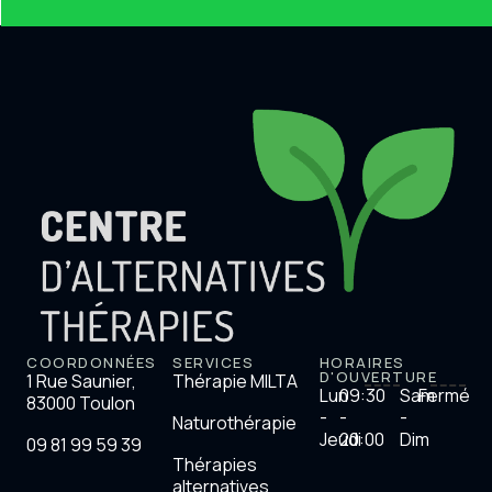
COORDONNÉES
SERVICES
HORAIRES
D'OUVERTURE
1 Rue Saunier,
Thérapie MILTA
Lun
09:30
Sam
Fermé
83000 Toulon
-
-
-
Naturothérapie
Jeudi
20:00
Dim
09 81 99 59 39
Thérapies
alternatives