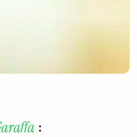
:
araffa