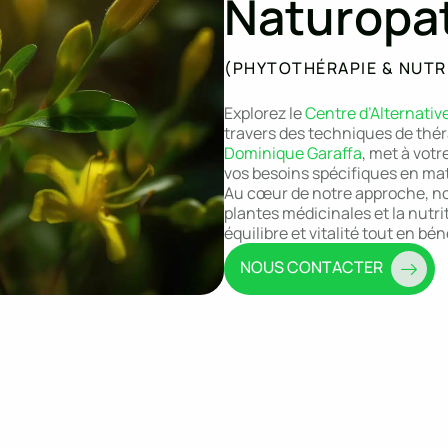
Naturopa
(PHYTOTHÉRAPIE & NUTR
Explorez le
Centre d’Alternativ
travers des techniques de théra
Dominique Garaffa
, met à votr
vos besoins spécifiques en mat
Au cœur de notre approche, nou
plantes médicinales et la nutri
équilibre et vitalité tout en bé
NOUS CONTACTER