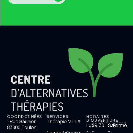
COORDONNÉES
SERVICES
HORAIRES
D'OUVERTURE
1 Rue Saunier,
Thérapie MILTA
Lun
09:30
Sam
Fermé
83000 Toulon
-
-
-
Naturothérapie