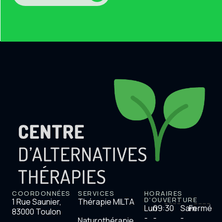
COORDONNÉES
SERVICES
HORAIRES
D'OUVERTURE
1 Rue Saunier,
Thérapie MILTA
Lun
09:30
Sam
Fermé
83000 Toulon
-
-
-
Naturothérapie