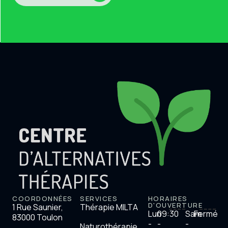
COORDONNÉES
SERVICES
HORAIRES
D'OUVERTURE
1 Rue Saunier,
Thérapie MILTA
Lun
09:30
Sam
Fermé
83000 Toulon
-
-
-
Naturothérapie